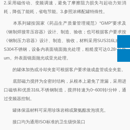
2.采用磁传动、变频调速，避免了摩擦阻力损失与起动力矩消
耗，降低了能耗，省电节能。3.参照浓稀配罐特殊性。
本系列罐按国家《药品生产质量管理规范》“GMP”要求及
《钢制焊接常压容器》设计、制造、验收；也可根据客户要求按
《钢制压力容器》设计、制造、验收，材料采用SUS316L或SU
S304不锈钢，设备内表面镜面抛光处理，粗糙度可达0.28~0.45
um。外表面镜面抛光或亚光处理。
的罐体加热或冷却夹套可根据客户要求做成盘管或全夹套。
底部磁力搅拌为全密封结构，从根本上避免了泄漏，采用进
口磁铁和优质316L不锈钢制造，搅拌转速为0~600转/分钟，通
过变频器控制。
罐体保温材料可采用珍珠岩棉或聚氨酯发泡填充。
接口均为通用ISO标准的卫生级快装口